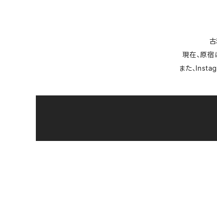
古
現在、原宿に
また、Ins