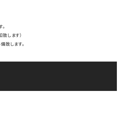
す。
告知致します）
準備致します。